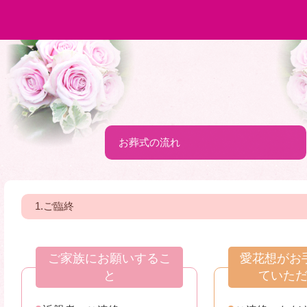
お葬式の流れ
1.ご臨終
ご家族にお願いするこ
愛花想がお
と
ていた