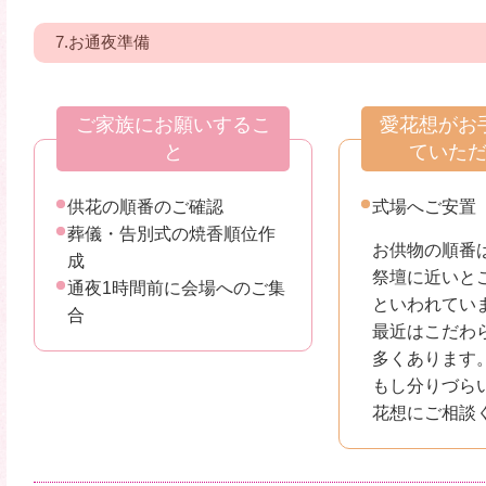
7.お通夜準備
ご家族にお願いするこ
愛花想がお
と
ていた
供花の順番のご確認
式場へご安置
葬儀・告別式の焼香順位作
お供物の順番
成
祭壇に近いと
通夜1時間前に会場へのご集
といわれてい
合
最近はこだわ
多くあります
もし分りづら
花想にご相談