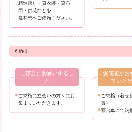
精進落し・貸衣装・貸布
団・供花などを
愛花想へご依頼ください。
6.納棺
ご家族にお願いするこ
愛花想がお
と
ていた
ご納棺に立会いの方々にお
ご納棺（着せ
集まりいただきます。
置）
寝台車にて納