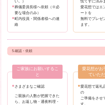
い。）
慌てずに済み
葬儀委員長様へ依頼（※必
愛花想ではエ
要な場合のみ）
ートを
町内役員・関係者様への連
無料でプレゼ
絡
ます。
5.確認・依頼
ご家族にお願いするこ
愛花想がお
と
ていた
さまざまなご確認
愛花想で返礼
の
ご親族の人数が把握できた
ご準備をさせ
ら、お返し物・通夜料理・
す。