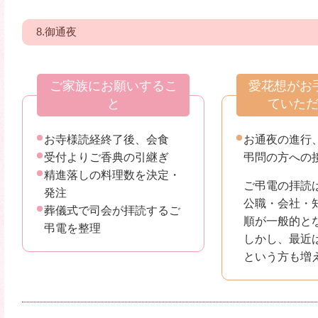
8.御通夜
ご家族にお願いするこ
愛花想がお
と
ていた
お寺様読経終了後、会食
お通夜の進行
受付よりご香典の引継ぎ
弔問の方への
精進落しの料理数を決定・
ご弔電の拝読
発注
公職・会社・
葬儀式で司会が拝読するご
順が一般的と
弔電を整理
しかし、最近
という方も増