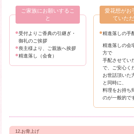
ご家族にお願いするこ
愛花想がお
と
ていた
受付よりご香典の引継ぎ・
精進落しの手
御礼のご挨拶
精進落しの会
喪主様より、ご親族へ挨拶
方で
精進落し（会食）
手配させてい
で、ご安心く
お世話頂いた
と同時に、
料理をお持ち
のが一般的で
12.お骨上げ