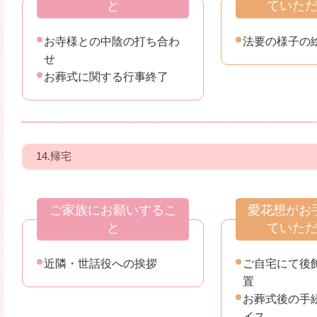
と
ていた
お寺様との中陰の打ち合わ
法要の様子の
せ
お葬式に関する行事終了
14.帰宅
ご家族にお願いするこ
愛花想がお
と
ていた
近隣・世話役への挨拶
ご自宅にて後
置
お葬式後の手
イス