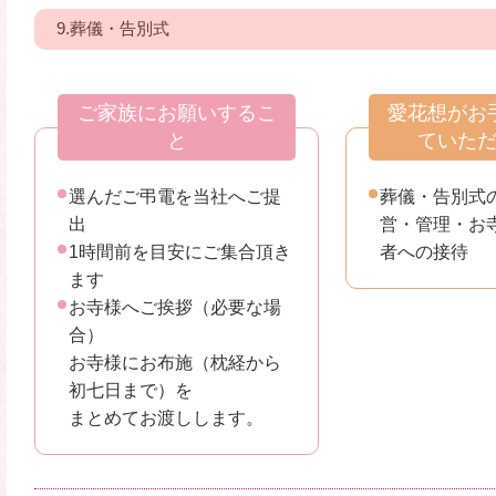
9.葬儀・告別式
ご家族にお願いするこ
愛花想がお
と
ていた
選んだご弔電を当社へご提
葬儀・告別式
出
営・管理・お
1時間前を目安にご集合頂き
者への接待
ます
お寺様へご挨拶（必要な場
合）
お寺様にお布施（枕経から
初七日まで）を
まとめてお渡しします。