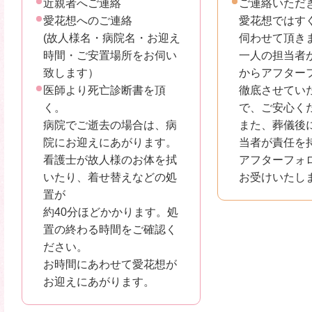
近親者へご連絡
ご連絡いただ
愛花想へのご連絡
愛花想ではす
(故人様名・病院名・お迎え
伺わせて頂き
時間・ご安置場所をお伺い
一人の担当者
致します）
からアフター
医師より死亡診断書を頂
徹底させてい
く。
で、ご安心く
病院でご逝去の場合は、病
また、葬儀後
院にお迎えにあがります。
当者が責任を
看護士が故人様のお体を拭
アフターフォ
いたり、着せ替えなどの処
お受けいたし
置が
約40分ほどかかります。処
置の終わる時間をご確認く
ださい。
お時間にあわせて愛花想が
お迎えにあがります。