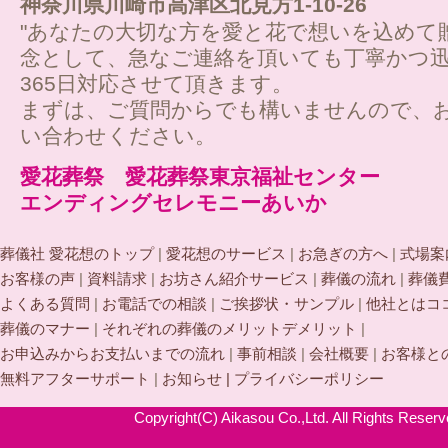
神奈川県川崎市高津区北見方1-10-26
"あなたの大切な方を愛と花で想いを込めて
念として、急なご連絡を頂いても丁寧かつ迅
365日対応させて頂きます。
まずは、ご質問からでも構いませんので、
い合わせください。
愛花葬祭 愛花葬祭東京福祉センター
エンディングセレモニーあいか
葬儀社 愛花想のトップ
|
愛花想のサービス
|
お急ぎの方へ
|
式場案
お客様の声
|
資料請求
|
お坊さん紹介サービス
|
葬儀の流れ
|
葬儀
よくある質問
|
お電話での相談
|
ご挨拶状・サンプル
|
他社とはコ
葬儀のマナー
|
それぞれの葬儀のメリットデメリット
|
お申込みからお支払いまでの流れ
|
事前相談
|
会社概要
|
お客様と
無料アフターサポート
|
お知らせ |
プライバシーポリシー
Copyright(C) Aikasou Co.,Ltd. All Rights Reserv