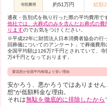
約51万円
総額2
寺院費用
通夜・告別式を執り行った際の平均費用で
他社では、火葬式のみを含んだお葬式の費
ります
のでお気をつけください。
※平成22年に財団法人日本消費者協会の行
回葬儀についてのアンケート」で葬儀費用
全国平均額は126万7千円とされていて、寺
万4千円となっております。
愛花想が全国平均相場より安い理由
安かろう、悪かろうではありません
想”が低額料金な理由。
それは
無駄を徹底的に排除したから