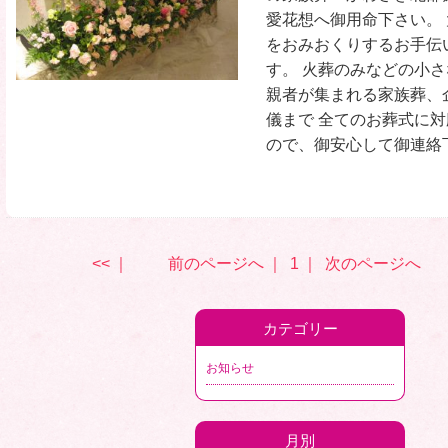
愛花想へ御用命下さい。
をおみおくりするお手伝
す。 火葬のみなどの小
親者が集まれる家族葬、
儀まで 全てのお葬式に
ので、御安心して御連絡下
<<
｜
前のページへ
｜
1
｜
次のページへ
カテゴリー
お知らせ
月別