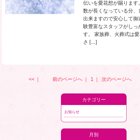
伝いを愛花想が賜ります
数が長くなっている分、
出来ますので安心して御
験豊富なスタッフがしっ
す。 家族葬、火葬式は
さ […]
<<
｜
前のページへ
｜
1
｜
次のページへ
カテゴリー
お知らせ
月別