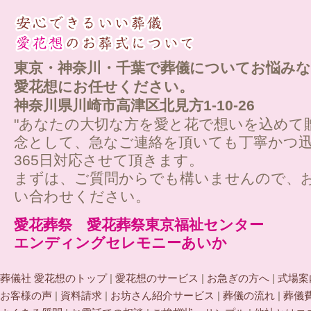
東京・神奈川・千葉で葬儀についてお悩みな
愛花想にお任せください。
神奈川県川崎市高津区北見方1-10-26
"あなたの大切な方を愛と花で想いを込めて
念として、急なご連絡を頂いても丁寧かつ迅
365日対応させて頂きます。
まずは、ご質問からでも構いませんので、
い合わせください。
愛花葬祭 愛花葬祭東京福祉センター
エンディングセレモニーあいか
葬儀社 愛花想のトップ
|
愛花想のサービス
|
お急ぎの方へ
|
式場案
お客様の声
|
資料請求
|
お坊さん紹介サービス
|
葬儀の流れ
|
葬儀