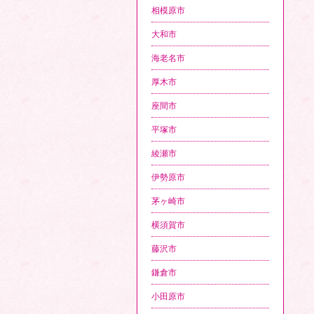
相模原市
大和市
海老名市
厚木市
座間市
平塚市
綾瀬市
伊勢原市
茅ヶ崎市
横須賀市
藤沢市
鎌倉市
小田原市