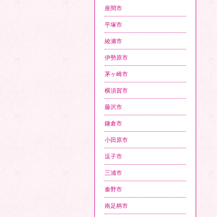
座間市
平塚市
綾瀬市
伊勢原市
茅ヶ崎市
横須賀市
藤沢市
鎌倉市
小田原市
逗子市
三浦市
秦野市
南足柄市