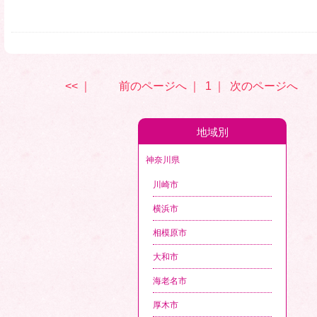
<<
｜
前のページへ
｜
1
｜
次のページへ
地域別
神奈川県
川崎市
横浜市
相模原市
大和市
海老名市
厚木市