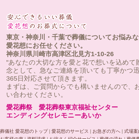
東京・神奈川・千葉で葬儀についてお悩みな
愛花想にお任せください。
神奈川県川崎市高津区北見方1-10-26
"あなたの大切な方を愛と花で想いを込めて
念として、急なご連絡を頂いても丁寧かつ迅
365日対応させて頂きます。
まずは、ご質問からでも構いませんので、
い合わせください。
愛花葬祭 愛花葬祭東京福祉センター
エンディングセレモニーあいか
葬儀社 愛花想のトップ
|
愛花想のサービス
|
お急ぎの方へ
|
式場案
お客様の声
|
資料請求
|
お坊さん紹介サービス
|
葬儀の流れ
|
葬儀