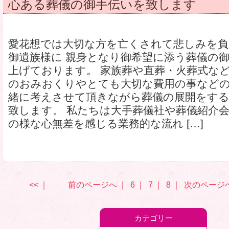
心ある葬儀の御手伝いを致します
愛花想では大切な方を亡くされて悲しみを
御遺族様に 親身となり御希望に添う葬儀の
上げております。 家族葬や直葬・火葬式な
のおみおくりやとても大切な費用の事などの
緒に考えさせて頂きながら葬儀の展開をする
致します。 私たちは大手葬儀社や葬儀紹介
の様な心無差を感じる業務的な流れ […]
<<
｜
前のページへ
｜
6
｜
7
｜
8
｜
次のページ
カテゴリー